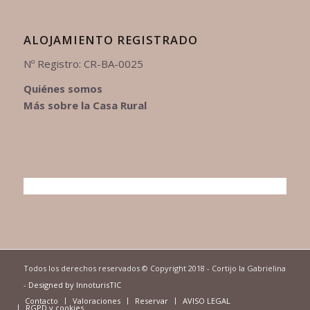
ALOJAMIENTO REGISTRADO
Nº Registro: CR-BA-0025
Quiénes somos
Más sobre la Casa Rural
Todos los derechos reservados © Copyright 2018 - Cortijo la Gabrielina
-
Designed by InnoturisTIC
Contacto
Valoraciones
Reservar
AVISO LEGAL
RGPD y cookies.