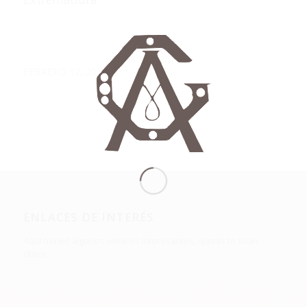
/
FEBRERO 12, 2014
ENLACES DE INTERÉS
Aquí tienes algunos enlaces interesantes, quizás te sean
útiles.